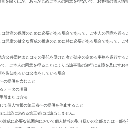
場合を除くほか、あらかじめご本人の同意を得ないで、お客様の個人情
または財産の保護のために必要がある場合であって、ご本人の同意を得る
または児童の健全な育成の推進のために特に必要がある場合であって、ご
は地方公共団体またはその委託を受けた者が法令の定める事務を遂行する
って、ご本人の同意を得ることにより当該事務の遂行に支障を及ぼすお
事項を告知あるいは公表をしている場合
三者への提供を含むこと
れるデータの項目
の手段または方法
に応じて個人情報の第三者への提供を停止すること
合は上記に定める第三者には該当しません。
用目的の達成に必要な範囲内において個人情報の取り扱いの全部または一部