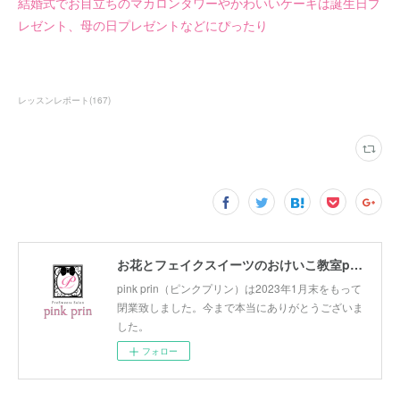
結婚式でお目立ちのマカロンタワーやかわいいケーキは誕生日プ
レゼント、母の日プレゼントなどにぴったり
レッスンレポート
(
167
)
お花とフェイクスイーツのおけいこ教室pink prin（ピンクプリン）滋賀県草津駅徒歩1分｜コロナ対策・プリザーブドフラワー・ハーバリウム・固まるハーバリウム・アロマワックス・ファブリックデコ
pink prin（ピンクプリン）は2023年1月末をもって
閉業致しました。今まで本当にありがとうございま
した。
フォロー