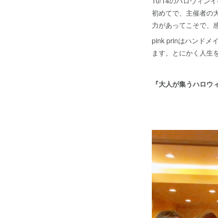
10/14のハロウィ
初めてで、主催者の
力があってこそで、
pink prinは
ます。とにかく人生
『大人が集うハロウィン