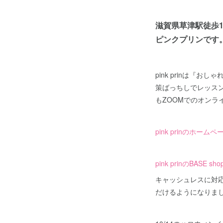
滋賀県草津駅徒歩1
ピンクプリンです
pink prinは
策ばっちしでレッス
もZOOMでのオン
pink prinのホー
pink prinのBASE
キャッシュレスに対応
だけるようになりま