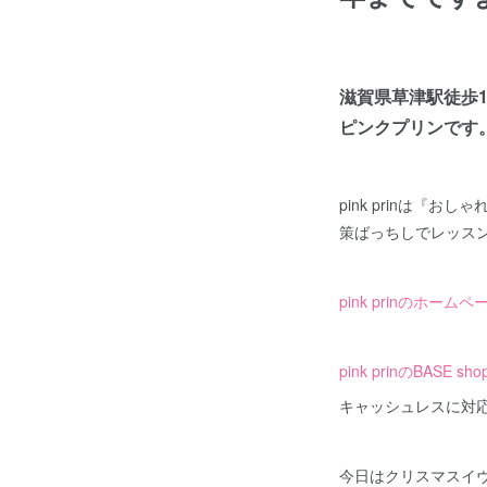
滋賀県草津駅徒歩1
ピンクプリンです
pink prinは
策ばっちしでレッス
pink prinのホー
pink prinのBASE
キャッシュレスに対応
今日はクリスマスイ