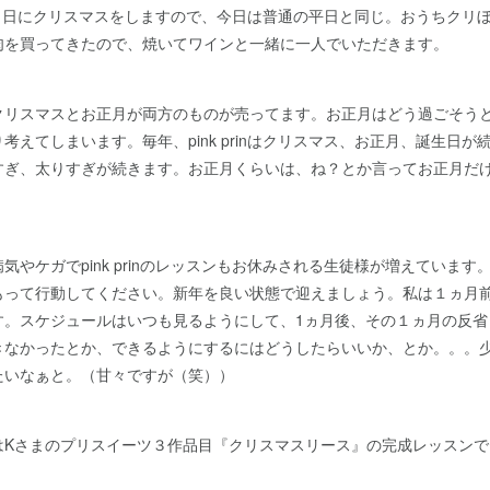
今年は２６日にクリスマスをしますので、今日は普通の平日と同じ。おうちク
肉を買ってきたので、焼いてワインと一緒に一人でいただきます。
クリスマスとお正月が両方のものが売ってます。お正月はどう過ごそう
考えてしまいます。毎年、pink prinはクリスマス、お正月、誕生日が
すぎ、太りすぎが続きます。お正月くらいは、ね？とか言ってお正月だ
、
気やケガでpink prinのレッスンもお休みされる生徒様が増えていま
もって行動してください。新年を良い状態で迎えましょう。私は１ヵ月
す。スケジュールはいつも見るようにして、1ヵ月後、その１ヵ月の反省
きなかったとか、できるようにするにはどうしたらいいか、とか。。。
たいなぁと。（甘々ですが（笑））
はKさまのプリスイーツ３作品目『クリスマスリース』の完成レッスンで