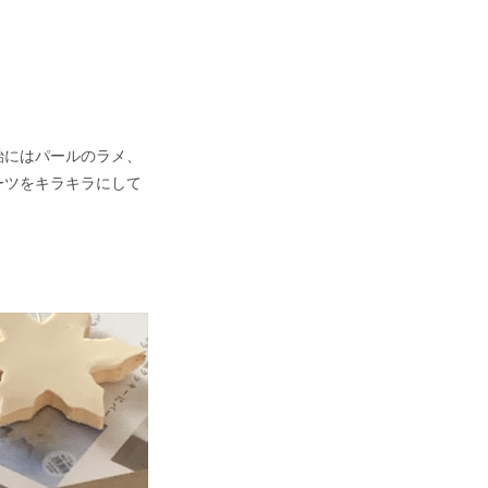
飴にはパールのラメ、
ーツをキラキラにして