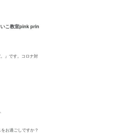
室pink prin
教室。』です。コロナ対
。
スをお過ごしですか？