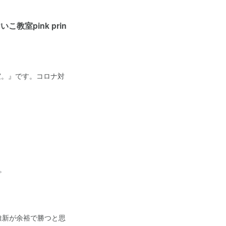
室pink prin
教室。』です。コロナ対
。
維新が余裕で勝つと思