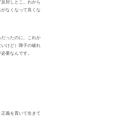
ず反対しとこ。わから
駄がなくなって良くな
ろだったのに。これか
ないけど）障子の破れ
が必要なんです。
と正義を貫いて生きて