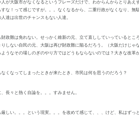
い人が大阪市がなくなるというフレーズだけで、わからんからとりあえ
もすな！って感じですが。。。なくなるから、二重行政がなくなり、無
の人達は出世のチャンスもない人達。
も財政難は免れない。せっかく維新の元、立て直ししていっているとこ
きりしない自民の元、大阪は再び財政難に陥るだろう。（大阪だけじゃ
るようなその場しのぎのやり方ではどうもならないのでは？大きな改革
もなくなってしまったときが来たとき、市民は何を思うのだろう？
に、長々と熱く自論を。。。すみません。
も厳しい。。。という現実。。。を改めて感じて、、、けど、私はずっ