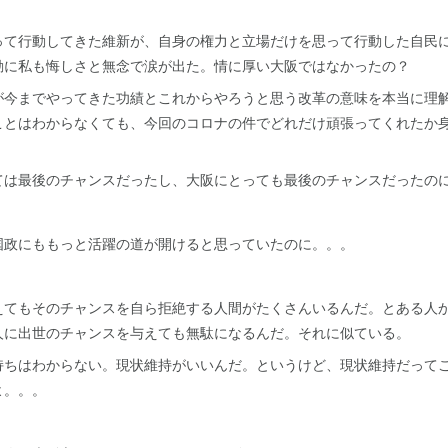
って行動してきた維新が、自身の権力と立場だけを思って行動した自民
動に私も悔しさと無念で涙が出た。情に厚い大阪ではなかったの？
が今までやってきた功績とこれからやろうと思う改革の意味を本当に理
ことはわからなくても、今回のコロナの件でどれだけ頑張ってくれたか
ては最後のチャンスだったし、大阪にとっても最後のチャンスだったの
国政にももっと活躍の道が開けると思っていたのに。。。
えてもそのチャンスを自ら拒絶する人間がたくさんいるんだ。とある人
人に出世のチャンスを与えても無駄になるんだ。それに似ている。
持ちはわからない。現状維持がいいんだ。というけど、現状維持だって
よ。。。