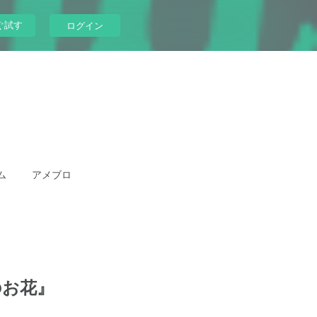
ぐ試す
ログイン
ム
アメブロ
のお花』